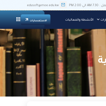
الي 2:00 PM
edusoft@moe.edu.kw
رات
الأنشطة والفعاليات
الاستفسارات
ة